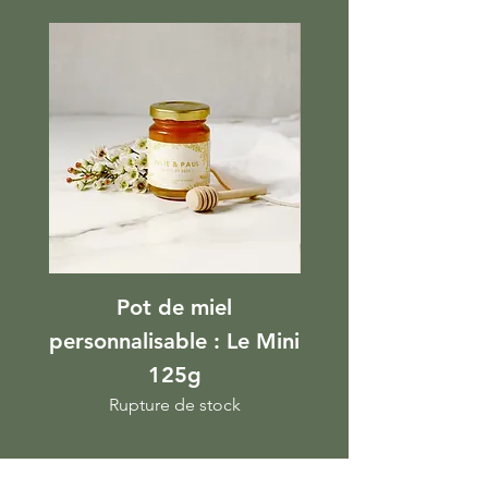
Pot de miel
personnalisable : Le Mini
personnalisable 
125g
Rupture de stock