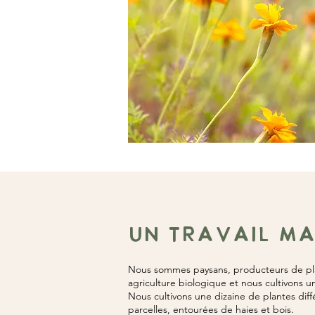
UN TRAVAIL M
Nous sommes paysans, producteurs de pla
agriculture biologique et nous cultivons u
Nous cultivons une dizaine de plantes diffé
parcelles, entourées de haies et bois.