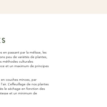
ES
s en passant par la mélisse, les
vons peu de variétés de plantes,
os méthodes culturales
lence et un maximum de principes
 en couches minces, par
l’air. L’effeuillage de nos plantes
rès le séchage en fonction des
icatesse et un minimum de